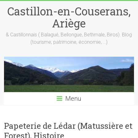
Skip
Castillon-en-Couserans,
to
content
Ariège
& Castillonnais ( Balagué, Bellongue, Bethmale, Biros). Blog
(tourisme, patrimoine, économie, …)
Menu
Papeterie de Lédar (Matussière et
Forest), Histoire