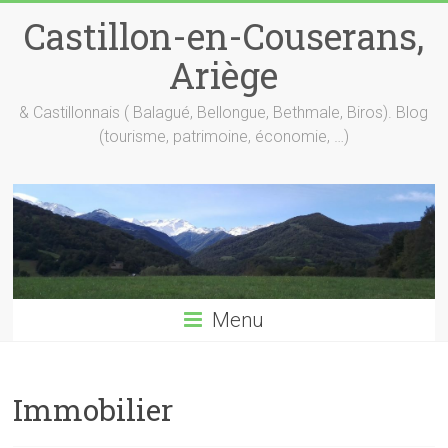
Skip
Castillon-en-Couserans,
to
content
Ariège
& Castillonnais ( Balagué, Bellongue, Bethmale, Biros). Blog
(tourisme, patrimoine, économie, …)
Menu
Immobilier