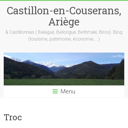
Skip
Castillon-en-Couserans,
to
content
Ariège
& Castillonnais ( Balagué, Bellongue, Bethmale, Biros). Blog
(tourisme, patrimoine, économie, …)
Menu
Troc